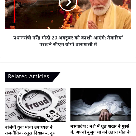
की
अक्टूबर
मौत
को
काशी
आएंगे:
तैयारियां
परखने
प्रधानमंत्री नरेंद्र मोदी 20 अक्टूबर को काशी आएंगे: तैयारियां
सीएम
परखने सीएम योगी वाराणसी में
योगी
वाराणसी
में
Related Articles
मध्यप्रदेश : नशे में धुत शख्स ने गुस्से
बीजेपी युवा मोर्चा उपाध्यक्ष ने
में, अपनी बुजुर्ग मां को उतारा मौत के
राजनीतिक रसूख दिखाकर, दूध