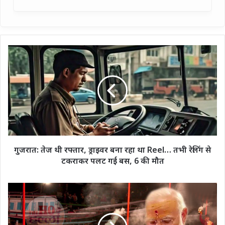
गुजरात:
तेज
थी
रफ्तार,
ड्राइवर
बना
रहा
था
Reel…
तभी
गुजरात: तेज थी रफ्तार, ड्राइवर बना रहा था Reel… तभी रेलिंग से
रेलिंग
टकराकर पलट गई बस, 6 की मौत
से
टकराकर
पलट
प्रधानमंत्री
गई
नरेंद्र
बस,
मोदी
6
20