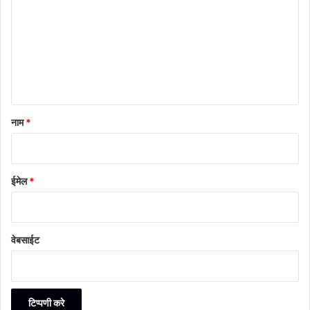
णी
*
नाम
*
ईमेल
*
वेबसाईट