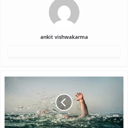
ankit vishwakarma
उत्तराखंड
:
गंगा
नदी
में
डूबा
20
वर्षीय
इंजीनियरिंग