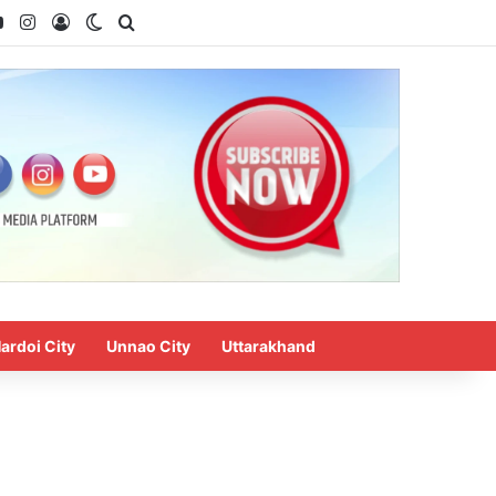
ok
YouTube
Instagram
Log In
Switch skin
Search for
ardoi City
Unnao City
Uttarakhand