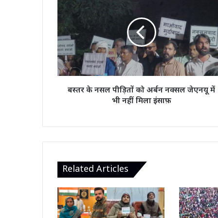
के
नसल
पीड़ितों
को
अर्बन
नक्सल
जेएनयू
में
भी
बस्तर के नसल पीड़ितों को अर्बन नक्सल जेएनयू में
नहीं
भी नहीं मिला इंसाफ़
मिला
इंसाफ़
Related Articles