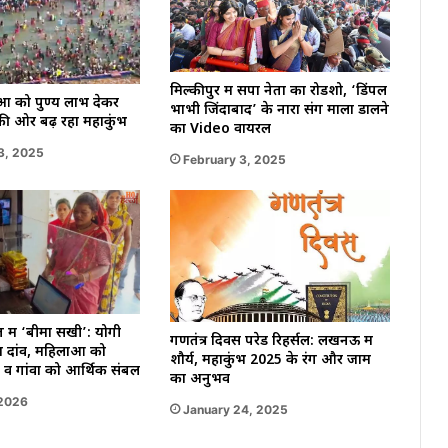
मिल्कीपुर में सपा नेता का रोडशो, ‘डिंपल
लुओं को पुण्य लाभ देकर
भाभी जिंदाबाद’ के नारों संग माला डालने
ष की ओर बढ़ रहा महाकुंभ
का Video वायरल
3, 2025
February 3, 2025
त में ‘बीमा सखी’: योगी
गणतंत्र दिवस परेड रिहर्सल: लखनऊ में
ा दांव, महिलाओं को
शौर्य, महाकुंभ 2025 के रंग और जाम
 व गांवों को आर्थिक संबल
का अनुभव
 2026
January 24, 2025