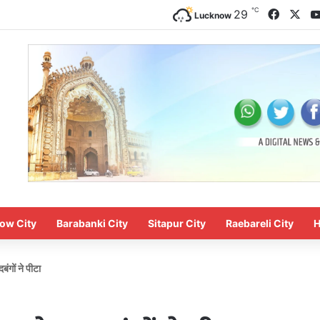
℃
Facebo
X
29
Lucknow
ow City
Barabanki City
Sitapur City
Raebareli City
H
ंगों ने पीटा