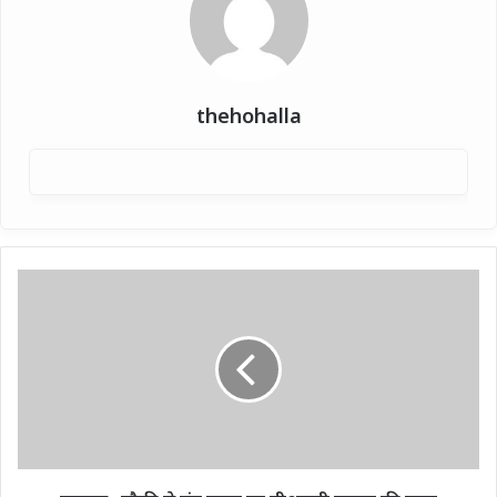
thehohalla
दुस्साहस
:
चौकी
से
चंद
कदम
पर
पीआरडी
जवान
की