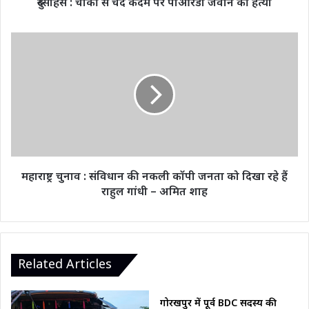
दुस्साहस : चौकी से चंद कदम पर पीआरडी जवान की हत्या
हत्या
महाराष्ट्र
चुनाव
:
संविधान
की
नकली
कॉपी
जनता
को
दिखा
महाराष्ट्र चुनाव : संविधान की नकली कॉपी जनता को दिखा रहे हैं
रहे
राहुल गांधी – अमित शाह
हैं
राहुल
गांधी
–
अमित
Related Articles
शाह
गोरखपुर में पूर्व BDC सदस्य की