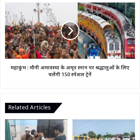
मिला
महाकुंभ
आखिरी
:
मौका
मौनी
अमावस्या
के
अमृत
स्नान
पर
श्रद्धालुओं
के
महाकुंभ : मौनी अमावस्या के अमृत स्नान पर श्रद्धालुओं के लिए
लिए
चलेंगी 150 स्पेशल ट्रेनें
चलेंगी
150
स्पेशल
ट्रेनें
Related Articles