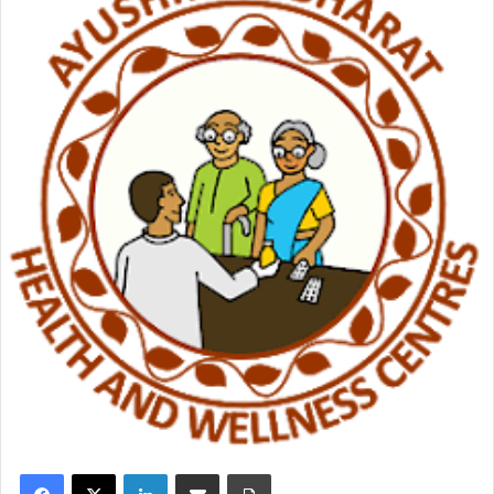
Facebook
X
LinkedIn
Share via Email
Print