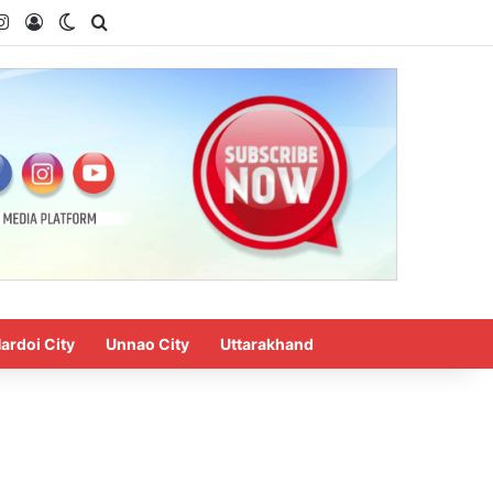
uTube
Instagram
Log In
Switch skin
Search for
ardoi City
Unnao City
Uttarakhand