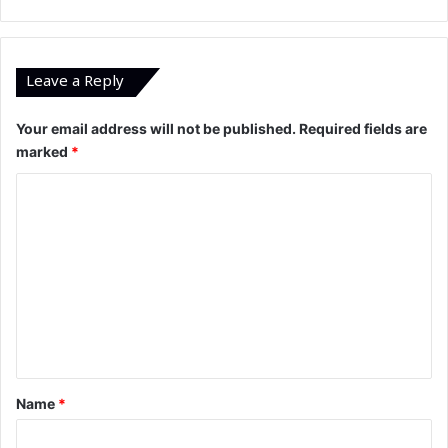
Leave a Reply
Your email address will not be published.
Required fields are
marked
*
C
o
m
m
e
n
t
*
Name
*