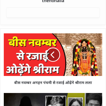
thehohalla
बीस
नवम्बर
अगहन
पंचमी
से
रजाई
ओढ़ेंगे
श्रीराम
लला
बीस नवम्बर अगहन पंचमी से रजाई ओढ़ेंगे श्रीराम लला
वाराणसी
का
सामूहिक