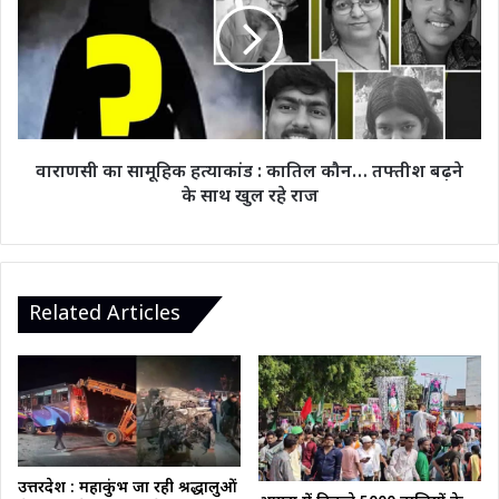
हत्याकांड
:
कातिल
कौन…
तफ्तीश
बढ़ने
के
वाराणसी का सामूहिक हत्याकांड : कातिल कौन… तफ्तीश बढ़ने
साथ
के साथ खुल रहे राज
खुल
रहे
राज
Related Articles
उत्तरप्रदेश : महाकुंभ जा रही श्रद्धालुओं