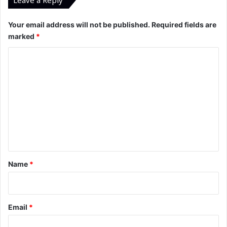
Leave a Reply
Your email address will not be published.
Required fields are
marked
*
C
o
m
m
e
n
t
*
Name
*
Email
*