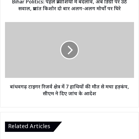
Bihar Politics: पहले प्रत्याशियों में बदलाव, अब डिग्री पर उठे
सवाल,
सवाल, प्रशांत किशोर दो बार अलग-अलग मोर्चों पर घिरे
प्रशांत
किशोर
दो
बांधवगढ़
बार
टाइगर
अलग-
रिजर्व
अलग
क्षेत्र
मोर्चों
में
पर
7
घिरे
हाथियों
की
मौत
से
बांधवगढ़ टाइगर रिजर्व क्षेत्र में 7 हाथियों की मौत से मचा हड़कंप,
मचा
सीएम ने दिए जांच के आदेश
हड़कंप,
सीएम
ने
दिए
जांच
Related Articles
के
आदेश