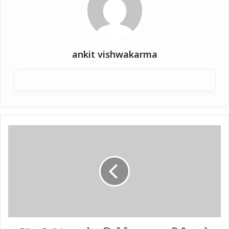
ankit vishwakarma
Bihar
Politics:
पहले
प्रत्याशियों
में
बदलाव,
अब
डिग्री
पर
उठे