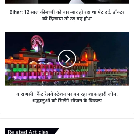
हो
रहा
Bihar: 12 साल की बच्ची को बार-बार हो रहा था पेट दर्द, डॉक्टर
था
को दिखाया तो उड़ गए होश
पेट
दर्द,
डॉक्टर
वाराणसी
को
:
दिखाया
कैंट
तो
रेलवे
उड़
स्टेशन
गए
पर
होश
बन
रहा
शाकाहारी
जोन,
वाराणसी : कैंट रेलवे स्टेशन पर बन रहा शाकाहारी जोन,
श्रद्धालुओं
श्रद्धालुओं को मिलेंगे भोजन के विकल्प
को
मिलेंगे
भोजन
के
विकल्प
Related Articles