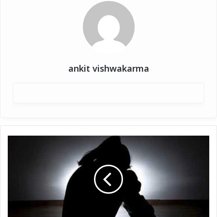
ankit vishwakarma
Bihar:
12
साल
की
बच्ची
को
बार-
बार