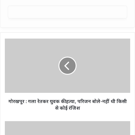
गोरखपुर
:
गला
रेतकर
युवक
की
हत्या,
परिजन
बोले-
नहीं
गोरखपुर : गला रेतकर युवक की हत्या, परिजन बोले-नहीं थी किसी
थी
से कोई रंजिश
किसी
से
कोई
रात
रंजिश
में