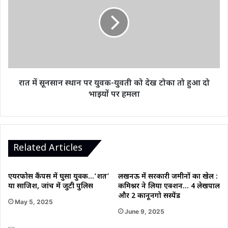
सूनसान
स्थान
पर
युवक-
युवती
को
देख
टोका
रात में सूनसान स्थान पर युवक-युवती को देख टोका तो हुआ दो
तो
भाइयों पर हमला
हुआ
दो
भाइयों
पर
हमला
Related Articles
एयरफोर्स कैंपस में घुसा युवक…’शर्त’
लखनऊ में सरकारी जमीनों का खेल :
या साजिश, जांच में जुटी पुलिस
कमिश्नर ने लिया एक्शन… 4 लेखपाल
और 2 कानूनगो सस्पेंड
May 5, 2025
June 9, 2025