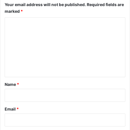
Your email address will not be published.
Required fields are
marked
*
C
o
m
m
e
n
t
*
Name
*
Email
*