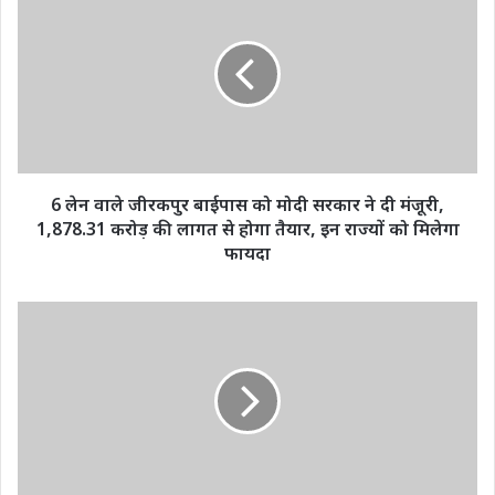
लेन
वाले
जीरकपुर
बाईपास
को
मोदी
सरकार
ने
दी
6 लेन वाले जीरकपुर बाईपास को मोदी सरकार ने दी मंजूरी,
मंजूरी,
1,878.31 करोड़ की लागत से होगा तैयार, इन राज्यों को मिलेगा
1,878.31
फायदा
करोड़
की
लागत
दुपट्टा
से
देख
होगा
लेखपाल
तैयार,
ने
इन
रोका
राज्यों
सर्टिफिकेट,
को
NEET
मिलेगा
से