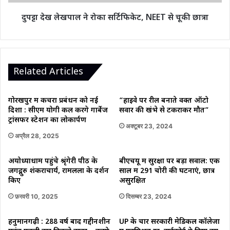
फायदा
चूकी
छात्रा
दुपट्टा देख लेखपाल ने रोका सर्टिफिकेट, NEET से चूकी छात्रा
Related Articles
गोरखपुर में कचरा प्रबंधन को नई
“हाइवे पर रील बनाते वक्त ऑटो
दिशा : सीएम योगी कल करेंगे गार्बेज
सवार की खंभे से टकराकर मौत”
ट्रांसफर स्टेशन का लोकार्पण
अक्टूबर 23, 2024
अप्रैल 28, 2025
अयोध्याधाम पहुंचे श्रृंगेरी पीठ के
बीएचयू में सुरक्षा पर बड़ा सवाल: एक
जगद्गुरु शंकराचार्य, रामलला के दर्शन
साल में 291 चोरी की घटनाएं, छात्र
किए
असुरक्षित
फ़रवरी 10, 2025
दिसम्बर 23, 2024
हनुमानगढ़ी : 288 वर्ष बाद गद्दीनशीन
UP के चार सरकारी मेडिकल कॉलेजों