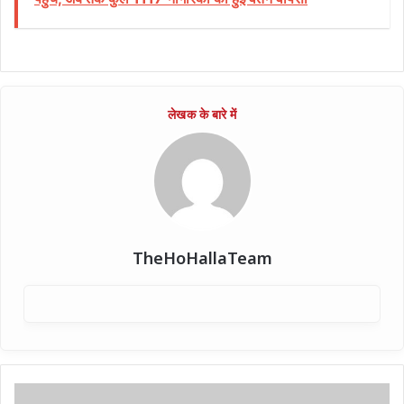
TheHoHallaTeam
6