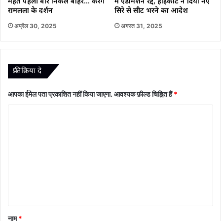
महंत पहली बार निकले बाहर… करेंगे
में एडमिशन रद्द, हाईकोर्ट ने दिया नए
रामलला के दर्शन
सिरे से सीटें भरने का आदेश
अप्रैल 30, 2025
अगस्त 31, 2025
प्रातिक्रिया दे
आपका ईमेल पता प्रकाशित नहीं किया जाएगा.
आवश्यक फ़ील्ड चिह्नित हैं
*
टि
प्प
णी
*
नाम
*