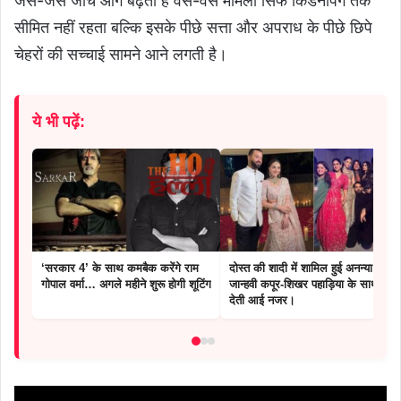
जैसे-जैसे जांच आगे बढ़ती है वैसे-वैसे मामला सिर्फ किडनैपिंग तक
सीमित नहीं रहता बल्कि इसके पीछे सत्ता और अपराध के पीछे छिपे
चेहरों की सच्चाई सामने आने लगती है।
ये भी पढ़ें:
‘सरकार 4’ के साथ कमबैक करेंगे राम
दोस्त की शादी में शामिल हुई अनन्या पांडे,
गोपाल वर्मा… अगले महीने शुरू होगी शूटिंग
जान्हवी कपूर-शिखर पहाड़िया के साथ पोज
देती आई नजर।