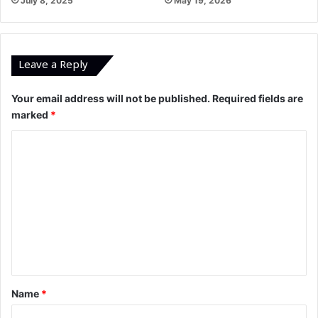
July 8, 2025
May 19, 2026
Leave a Reply
Your email address will not be published.
Required fields are
marked
*
C
o
m
m
e
n
t
*
Name
*