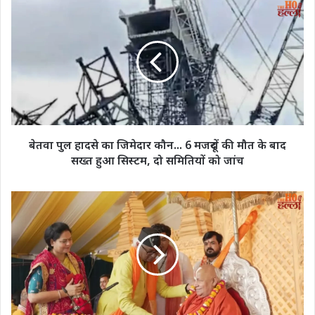
बेतवा
पुल
हादसे
का
जिमेदार
कौन...
6
मजदूरों
की
मौत
बेतवा पुल हादसे का जिमेदार कौन... 6 मजदूरों की मौत के बाद
के
सख्त हुआ सिस्टम, दो समितियों को जांच
बाद
सख्त
हुआ
राममय
सिस्टम,
भारत
दो
का
समितियों
संकल्प
को
लेकर
जांच
लखनऊ
पहुंचे
रामभद्राचार्य,