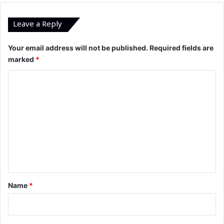
Leave a Reply
Your email address will not be published.
Required fields are
marked
*
C
o
m
m
e
n
t
*
Name
*