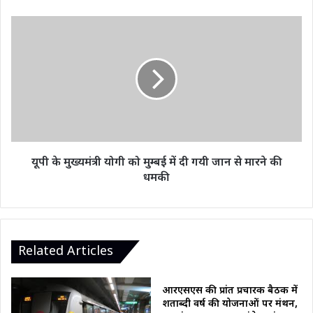
रांची
में
यूपी
भाजपा
के
का
मुख्यमंत्री
घोषणापत्र
योगी
जारी
को
करेंगे
मुम्बई
में
दी
गयी
जान
यूपी के मुख्यमंत्री योगी को मुम्बई में दी गयी जान से मारने की
से
धमकी
मारने
की
धमकी
Related Articles
आरएसएस की प्रांत प्रचारक बैठक में
शताब्दी वर्ष की योजनाओं पर मंथन,