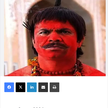
Facebook
X
LinkedIn
Share via Email
Print