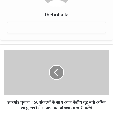
thehohalla
झारखंड
चुनाव:
150
संकल्पों
के
साथ
आज
केंद्रीय
गृह
मंत्री
झारखंड चुनाव: 150 संकल्पों के साथ आज केंद्रीय गृह मंत्री अमित
अमित
शाह, रांची में भाजपा का घोषणापत्र जारी करेंगे
शाह,