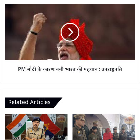
वंदे
भारत
PM
एक्सप्रेस
मोदी
ट्रेन।
के
कारण
बनी
भारत
की
पहचान
:
उपराष्ट्रपति
PM मोदी के कारण बनी भारत की पहचान : उपराष्ट्रपति
Related Articles