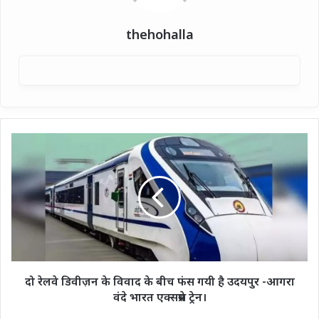
thehohalla
दो
रेलवे
डिवीज़न
के
विवाद
के
बीच
फंस
गयी
है
दो रेलवे डिवीज़न के विवाद के बीच फंस गयी है उदयपुर -आगरा
उदयपुर
वंदे भारत एक्सप्रेस ट्रेन।
-आगरा