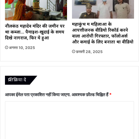
महाकुंभ में महिलाओं के
नीलकंठ महादेव मंदिर की जमीन पर
आपत्तीजनक वीडियो रिकॉर्ड करने
था कब्जा… पैमाइश-खुदाई के समय
वाला आरोपी गिरफ्तार, फॉलोअर्स
दिखे नागराज, फिर ये हुआ
और कमाई के लिए बनाता था वीडियो
अगस्त 10, 2025
फ़रवरी 28, 2025
प्रातिक्रिया दे
आपका ईमेल पता प्रकाशित नहीं किया जाएगा.
आवश्यक फ़ील्ड चिह्नित हैं
*
टि
प्प
णी
*