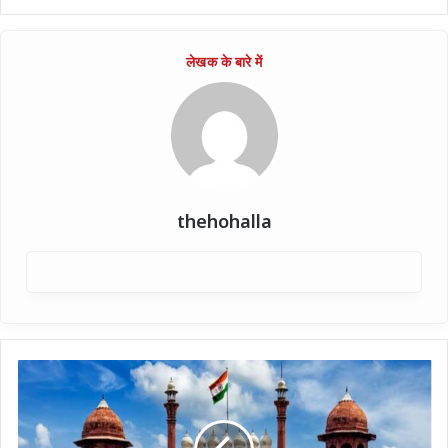
thehohalla
मोदी
जी
के
जन्मदिन