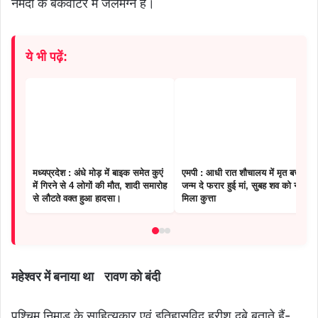
नर्मदा के बैकवाटर में जलमग्न है।
ये भी पढ़ें:
मध्यप्रदेश : अंधे मोड़ में बाइक समेत कुएं
एमपी : आधी रात शौचालय में मृत बच्चे को
में गिरने से 4 लोगों की मौत, शादी समारोह
जन्म दे फरार हुई मां, सुबह शव को नोचता
से लौटते वक्त हुआ हादसा।
मिला कुत्ता
महेश्वर में बनाया था रावण को बंदी
पश्चिम निमाड़ के साहित्यकार एवं इतिहासविद् हरीश दुबे बताते हैं-