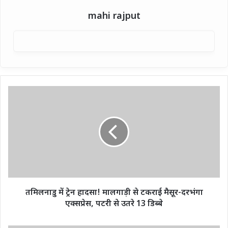
mahi rajput
तमिलनाडु
में
ट्रेन
हादसा!
मालगाड़ी
से
टकराई
मैसूर-
दरभंगा
एक्सप्रेस,
तमिलनाडु में ट्रेन हादसा! मालगाड़ी से टकराई मैसूर-दरभंगा
पटरी
एक्सप्रेस, पटरी से उतरे 13 डिब्बे
से
उतरे