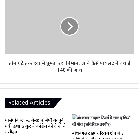
13
तीन
डिब्बे
घंटे
तक
हवा
में
घूमता
रहा
विमान,
जानें
कैसे
तीन घंटे तक हवा में घूमता रहा विमान, जानें कैसे पायलट ने बचाई
पायलट
140 की जान
ने
बचाई
140
की
जान
Related Articles
मालेगांव ब्लास्ट केस: बीजेपी की पूर्व
मंत्री ऊषा ठाकुर ने कांग्रेस को दे दी ये
नसीहत
बांधवगढ़ टाइगर रिजर्व क्षेत्र में 7