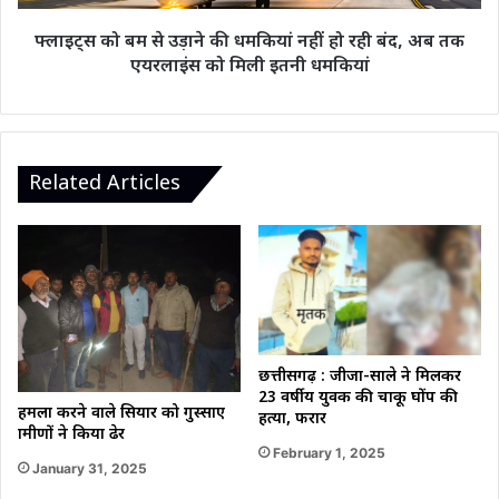
हो
रही
फ्लाइट्स को बम से उड़ाने की धमकियां नहीं हो रही बंद, अब तक
बंद,
एयरलाइंस को मिली इतनी धमकियां
अब
तक
एयरलाइंस
को
मिली
Related Articles
इतनी
धमकियां
छत्तीसगढ़ : जीजा-साले ने मिलकर
23 वर्षीय युवक की चाकू घोंप की
हमला करने वाले सियार को गुस्साए
हत्या, फरार
ग्रामीणों ने किया ढेर
February 1, 2025
January 31, 2025