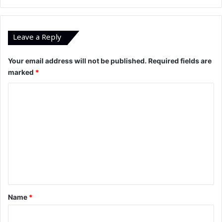
Leave a Reply
Your email address will not be published.
Required fields are
marked
*
C
o
m
m
e
n
t
*
Name
*