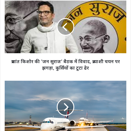
प्रशांत
किशोर
की
'जन
सुराज'
बैठक
में
विवाद,
प्रत्याशी
चयन
प्रशांत किशोर की 'जन सुराज' बैठक में विवाद, प्रत्याशी चयन पर
पर
झगड़ा, कुर्सियों का टूटा ढेर
झगड़ा,
कुर्सियों
का
फ्लाइट्स
टूटा
को
ढेर
बम
से
उड़ाने
की
धमकियां
नहीं