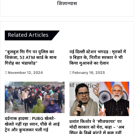
शिलान्यास
शिलान्यास
Related Articles
“बुलबुल मिश्रा गैंग पर पुलिस का
नई दिल्ली स्टेशन भगदड़ : मृतकों में
शिकंजा, 53 ATM कार्ड के साथ
9 बिहार के, नितीश सरकार ने भी
गिरोह का भंडाफोड़”
किया मुआवजे का ऐलान
November 12, 2024
February 16, 2025
दर्दनाक हादसा : PUBG खेलते-
प्रशांत किशोर ने ‘सीजफायर’ पर
खेलते नहीं रहा ध्यान, पीछे से आई
मोदी सरकार को घेरा, कहा – ‘अब
ट्रेन और कुचलकर चली गई
सिंदूर के डिब्बे बांटने से कुछ नहीं