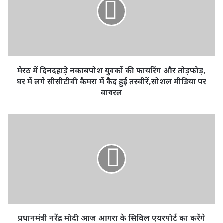
नकाबपोश
युवकों
की
फायरिंग
और
तोड़फोड़,
घर
मेरठ में दिनदहाड़े नकाबपोश युवकों की फायरिंग और तोड़फोड़,
में
घर में लगे सीसीटीवी कैमरा में कैद हुई तस्वीरें,सोशल मीडिया पर
लगे
वायरल
सीसीटीवी
कैमरा
में
प्रधानमंत्री
कैद
नरेंद्र
हुई
मोदी
तस्वीरें,सोशल
आज
मीडिया
आगरा
पर
के
वायरल
सिविल
एयरपोर्ट
का
करेंगे
प्रधानमंत्री नरेंद्र मोदी आज आगरा के सिविल एयरपोर्ट का करेंगे