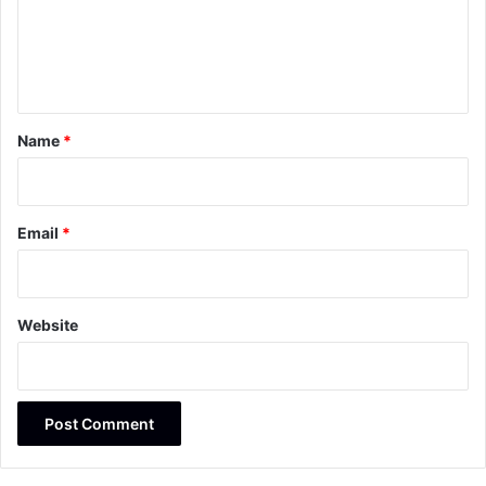
m
e
n
t
*
Name
*
Email
*
Website