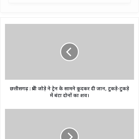
छत्तीसगढ़
:
प्रेमी
जोड़े
ने
ट्रेन
के
सामने
कूदकर
दी
छत्तीसगढ़ : प्रेमी जोड़े ने ट्रेन के सामने कूदकर दी जान, टुकड़े-टुकड़े
जान,
में बंटा दोनों का शव।
टुकड़े-
टुकड़े
में
दिल्ली
बंटा
:
दोनों
संपत्ति
का
विवाद
शव।
को