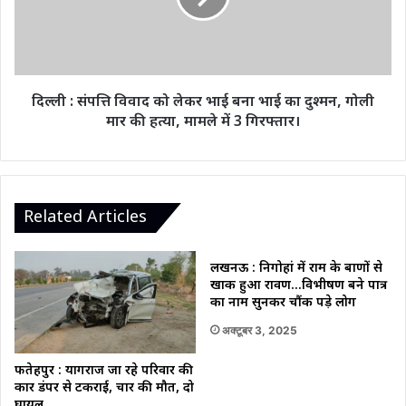
लेकर
भाई
बना
भाई
का
दिल्ली : संपत्ति विवाद को लेकर भाई बना भाई का दुश्मन, गोली
दुश्मन,
मार की हत्या, मामले में 3 गिरफ्तार।
गोली
मार
की
हत्या,
मामले
Related Articles
में
3
गिरफ्तार।
लखनऊ : निगोहां में राम के बाणों से
खाक हुआ रावण…विभीषण बने पात्र
का नाम सुनकर चौंक पड़े लोग
अक्टूबर 3, 2025
फतेहपुर : प्रयागराज जा रहे परिवार की
कार डंपर से टकराई, चार की मौत, दो
घायल