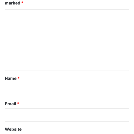
marked
*
C
o
m
m
e
n
t
*
Name
*
Email
*
Website