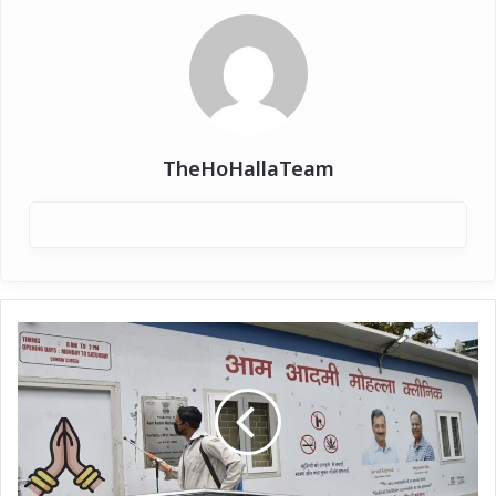
TheHoHallaTeam
दिल्ली
:
मोहल्ला
क्लीनिक
बना
'आरोग्य
आयुष्य
मंदिर'