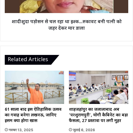
बनी
पत्नी
को
शादीशुदा पड़ोसन से चल रहा था इश्क...रुकावट बनी पत्नी को
जहर
जहर देकर मार डाला
देकर
मार
डाला
Related Articles
61 सालों बाद इस ऐतिहासिक उत्सव
शाहजहांपुर का जलालाबाद अब
का गवाह बनेगा लखनऊ, जानिए
‘परशुरामपुरी’, योगी कैबिनेट का बड़ा
इसमें क्या होगा खास
फैसला, 27 प्रस्तावों पर लगी मुहर
नवम्बर 13, 2025
जुलाई 6, 2026