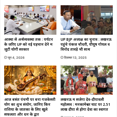
आस्था से अर्थव्यवस्था तक : पर्यटन
UP BJP अध्यक्ष का चुनाव : लखनऊ
के जरिए UP को नई पहचान देने में
पहुंचे पंकज चौधरी, पीयूष गोयल व
जुटी योगी सरकार
विनोद तावड़े भी साथ
जून 4, 2026
दिसम्बर 13, 2025
आज बसंत पंचमी पर बना गजकेसरी
लखनऊ में सजेगा देव-दीपावली
योग का शुभ संयोग, जानिए किन
महोत्सव : मनकामेश्वर घाट पर 2.51
राशियों के जातकों के लिए खुले
लाख दीपों से होगा देवों का स्वागत
सफलता और धन के द्वार