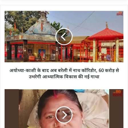
अयोध्या-
काशी
के
बाद
अब
बरेली
में
नाथ
कॉरिडोर,
60
अयोध्या-काशी के बाद अब बरेली में नाथ कॉरिडोर, 60 करोड़ से
करोड़
उभरेगी आध्यात्मिक विकास की नई गाथा
से
उभरेगी
आध्यात्मिक
शादीशुदा
विकास
पड़ोसन
की
से
नई
चल
गाथा
रहा
था
इश्क...रुकावट