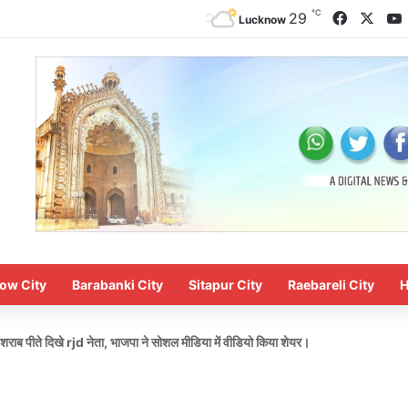
℃
Faceboo
X
29
Lucknow
ow City
Barabanki City
Sitapur City
Raebareli City
H
हने शराब पीते दिखे rjd नेता, भाजपा ने सोशल मीडिया में वीडियो किया शेयर।