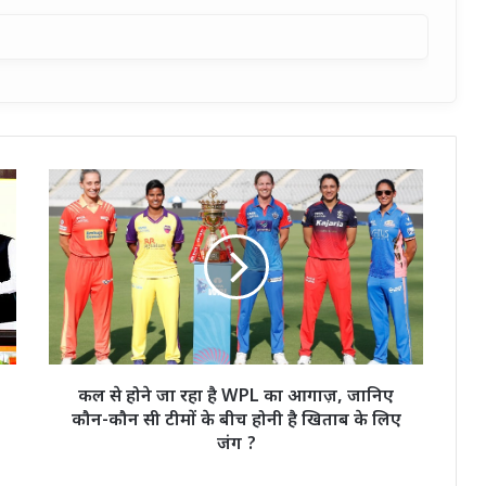
कल
से
होने
जा
रहा
है
WPL
का
आगाज़,
जानिए
कल से होने जा रहा है WPL का आगाज़, जानिए
कौन-
कौन-कौन सी टीमों के बीच होनी है खिताब के लिए
कौन
जंग ?
सी
टीमों