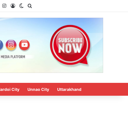
k
YouTube
Instagram
Log In
Switch skin
Search for
ardoi City
Unnao City
Uttarakhand