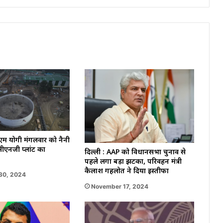
के
बीच
होनी
है
खिताब
के
लिए
जंग
?
ीएम योगी मंगलवार को नैनी
ो सीएनजी प्लांट का
दिल्ली : AAP को विधानसभा चुनाव से
पहले लगा बड़ा झटका, परिवहन मंत्री
कैलाश गहलोत ने दिया इस्तीफा
30, 2024
November 17, 2024