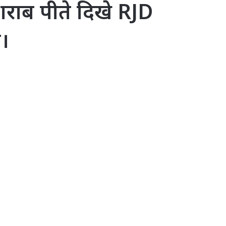
 शराब पीते दिखे RJD
र।