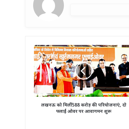
लखनऊ
को
मिलीं
588
करोड़
की
परियोजनाएं,
दो
फ्लाईं
ओवर
लखनऊ को मिलीं 588 करोड़ की परियोजनाएं, दो
पर
फ्लाईं ओवर पर आवागमन शुरू
आवागमन
शुरू