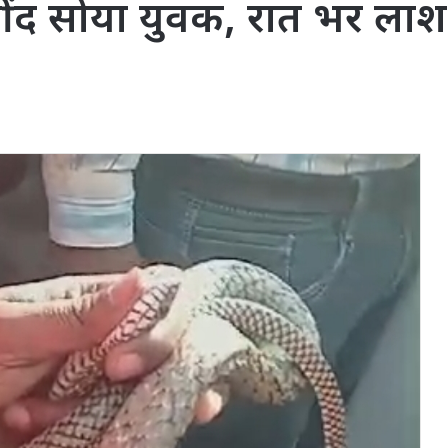
ंद सोया युवक, रात भर लाश स