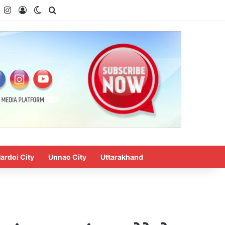
k
YouTube
Instagram
Log In
Switch skin
Search for
ardoi City
Unnao City
Uttarakhand