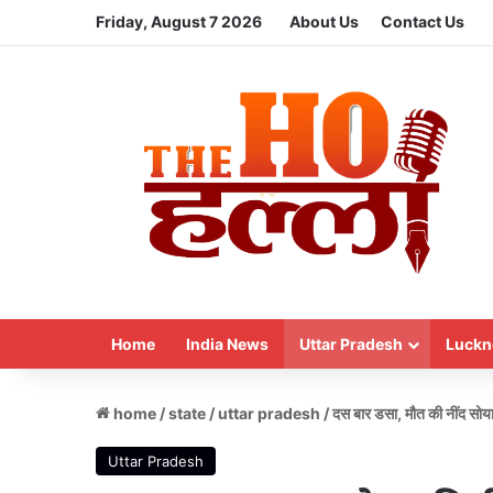
Friday, August 7 2026
About Us
Contact Us
Home
India News
Uttar Pradesh
Luckn
home
/
state
/
uttar pradesh
/
दस बार डसा, मौत की नींद सोया
Uttar Pradesh