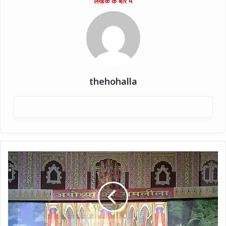
thehohalla
रामनगरी
में
कल
से
भव्य
रामलीला:
42