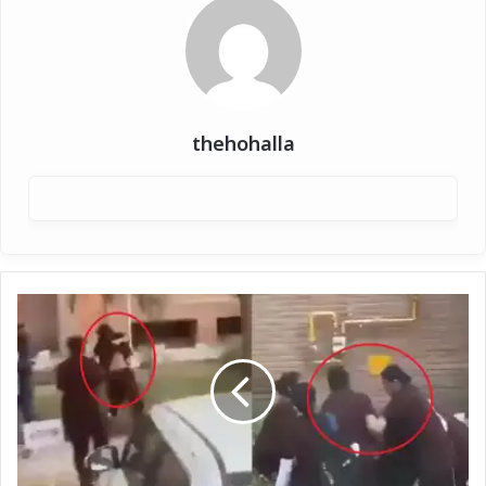
thehohalla
शारदा
यूनिवर्सिटी:
छात्राओं
की
लड़ाई
का
वीडियो
वायरल