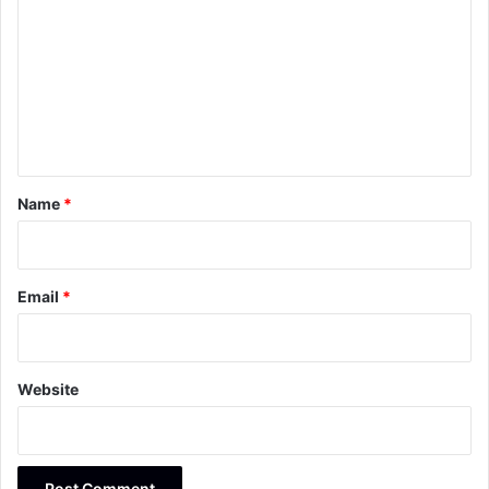
o
m
m
e
n
t
*
Name
*
Email
*
Website