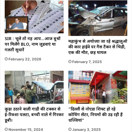
SIR : भूले तो नहीं आप…आज बूथों
महाकुंभ से अयोध्या जा रहे श्रद्धालुओं
पर मिलेंगे BLO, नाम जुड़वाएं या
की कार हाईवे पर गैस टैंकर से भिड़ी,
गलती सुधारें
एक की मौत, छह घायल
February 22, 2026
February 7, 2025
“दिल्ली से नोएडा शिफ्ट हो रहे
कूड़ा उठाने वाली गाड़ी की टक्कर से
कोचिंग सेंटर, नियमों की उड़ रही हैं
ई-रिक्शा पलटा, बच्ची नाले में गिरकर
धज्जियां”
डूबी।
January 3, 2025
November 15, 2024