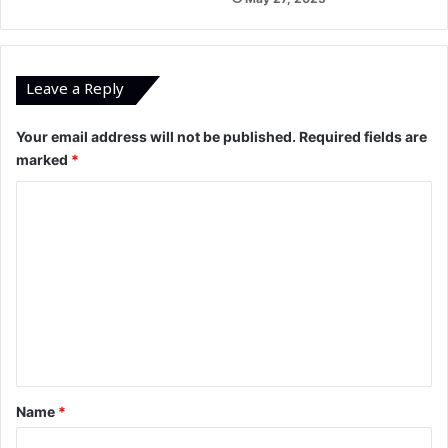
Leave a Reply
Your email address will not be published.
Required fields are
marked
*
C
o
m
m
e
n
t
*
Name
*