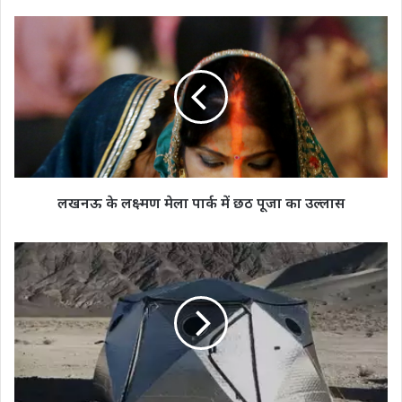
लखनऊ
के
लक्ष्मण
मेला
पार्क
में
छठ
पूजा
का
उल्लास
लखनऊ के लक्ष्मण मेला पार्क में छठ पूजा का उल्लास
"भारतीय
सेना
को
मिलेगा
सवा
लाख
का
टेंट,
जानिए