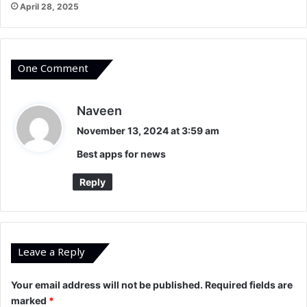
April 28, 2025
One Comment
s
Naveen
a
November 13, 2024 at 3:59 am
y
Best apps for news
s
:
Reply
Leave a Reply
Your email address will not be published.
Required fields are
marked
*