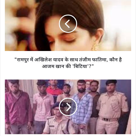
में
अखिलेश
यादव
के
साथ
तंजीम
फातिमा,
कौन
है
"रामपुर में अखिलेश यादव के साथ तंजीम फातिमा, कौन है
आजम
आजम खान की 'बिटिया'?"
खान
की
'बिटिया'?"
"बुलबुल
मिश्रा
गैंग
पर
पुलिस
का
शिकंजा,
53
ATM