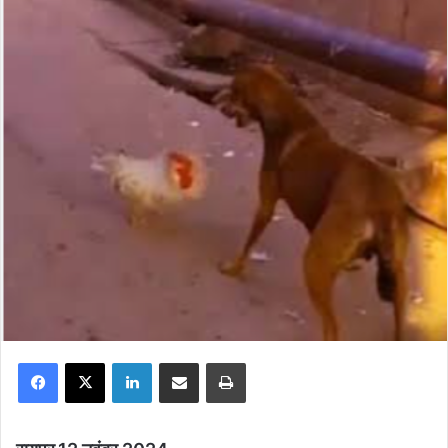
Facebook
X
LinkedIn
Share via Email
Print