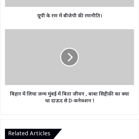
यूपी के रण में बीजेपी की रणनीति।
बिहार
में
लिया
जन्म
मुंबई
में
बिता
जीवन
,
बाबा
बिहार में लिया जन्म मुंबई में बिता जीवन , बाबा सिद्दीक़ी का क्या
सिद्दीक़ी
था दाऊद से D-कनेक्शन !
का
क्या
था
दाऊद
से
Related Articles
D-