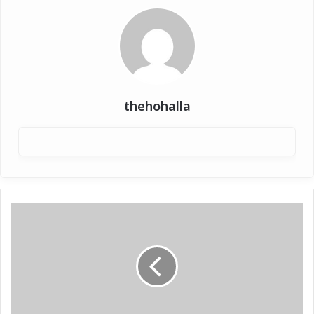
thehohalla
यूपी
के
रण
में
बीजेपी
की
रणनीति।