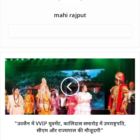
mahi rajput
"उज्जैन
में
VVIP
मूवमेंट,
कालिदास
समारोह
में
उपराष्ट्रपति,
सीएम
और
"उज्जैन में VVIP मूवमेंट, कालिदास समारोह में उपराष्ट्रपति,
राज्यपाल
सीएम और राज्यपाल की मौजूदगी"
की