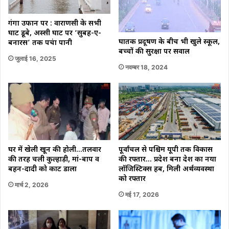
गंगा उफान पर : वाराणसी के सभी
घाट डूबे, अस्सी घाट पर ‘सुबह-ए-
घातक प्रदूषण के बीच भी खुले स्कूल,
बनारस’ तक पहुंचा पानी
बच्चों की सुरक्षा पर सवाल
जुलाई 16, 2025
नवम्बर 18, 2024
घर में खेली खून की होली…तलवार
पूर्वांचल से पश्चिम यूपी तक विकास
की तरह चली कुल्हाड़ी, मां-बाप व
की रफ्तार… प्रदेश बना देश का नया
बहन-दादी को काट डाला
लॉजिस्टिक्स हब, मिली अर्थव्यवस्था
को रफ्तार
मार्च 2, 2026
मई 17, 2026