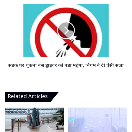
मौजूदगी"
सड़क
पर
थूकना
बस
ड्राइवर
को
पड़ा
महंगा,
निगम
ने
सड़क पर थूकना बस ड्राइवर को पड़ा महंगा, निगम ने दी ऐसी सजा
दी
ऐसी
सजा
Related Articles