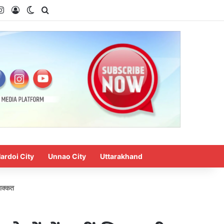
uTube
Instagram
Log In
Switch skin
Search for
ardoi City
Unnao City
Uttarakhand
मशक्कत