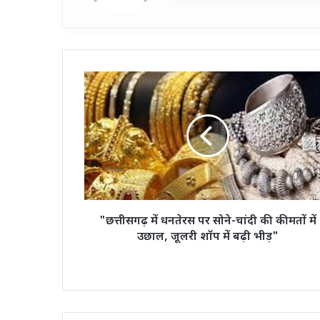
"छत्तीसगढ़
में
धनतेरस
पर
सोने-
चांदी
की
कीमतों
में
उछाल,
"छत्तीसगढ़ में धनतेरस पर सोने-चांदी की कीमतों में
जूलरी
उछाल, जूलरी शॉप में बढ़ी भीड़"
शॉप
में
बढ़ी
भीड़"