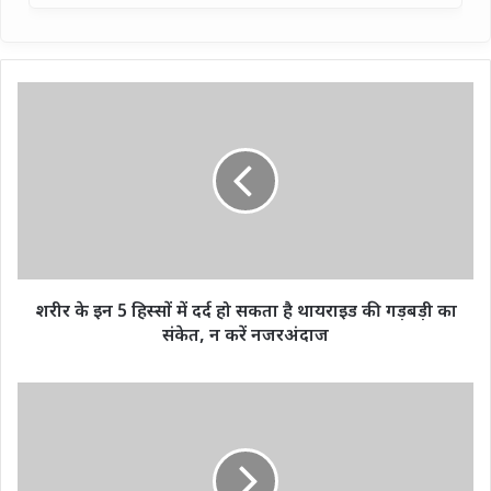
शरीर
के
इन
5
हिस्सों
में
दर्द
हो
सकता
है
शरीर के इन 5 हिस्सों में दर्द हो सकता है थायराइड की गड़बड़ी का
थायराइड
संकेत, न करें नजरअंदाज
की
गड़बड़ी
का
मुजफ्फरपुर
संकेत,
में
न
जहरीली
करें
शराब
नजरअंदाज
कांड: