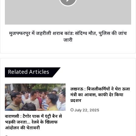
संदिग्ध
मौत,
पुलिस
की
जांच
मुजफ्फरपुर में जहरीली शराब कांड: संदिग्ध मौत, पुलिस की जांच
जारी
जारी
Related Articles
लखनऊ : बिजलीकर्मियों ने घेरा ऊर्जा
मंत्री का आवास, काफी देर किया
प्रदर्शन
July 22, 2025
वाराणसी : टैगोर पार्क में एंट्री बैन से
भड़की जनता… रेलवे के खिलाफ
आंदोलन की चेतावनी