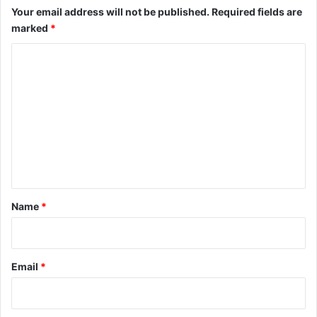
Your email address will not be published.
Required fields are
marked
*
C
o
m
m
e
n
t
*
Name
*
Email
*