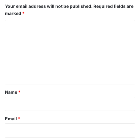
Your email address will not be published.
Required fields are
marked
*
C
o
m
m
e
n
t
*
Name
*
Email
*