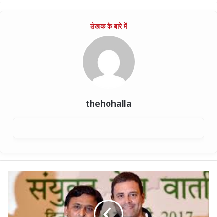
thehohalla
"फूलपुर
में
कांग्रेस
के
साथ