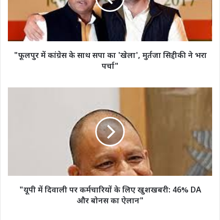
सपा
का
'खेला',
मुर्तजा
सिद्दीकी
"फूलपुर में कांग्रेस के साथ सपा का 'खेला', मुर्तजा सिद्दीकी ने भरा
ने
पर्चा"
भरा
पर्चा"
"यूपी
में
दिवाली
पर
कर्मचारियों
के
लिए
खुशखबरी:
46%
DA
"यूपी में दिवाली पर कर्मचारियों के लिए खुशखबरी: 46% DA
और
और बोनस का ऐलान"
बोनस
का