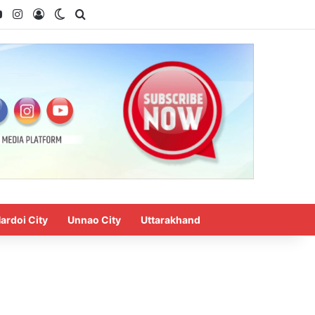
ok
YouTube
Instagram
Log In
Switch skin
Search for
ardoi City
Unnao City
Uttarakhand