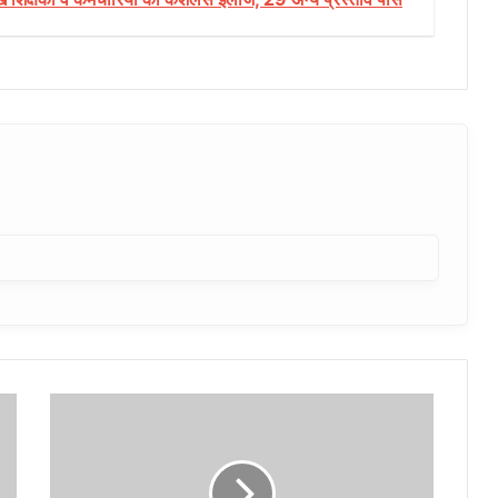
केन्द्रीय
गृह
मंत्री
शाह
और