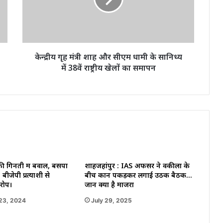
सीएम
धामी
के
सानिध्य
में
केन्द्रीय गृह मंत्री शाह और सीएम धामी के सानिध्य
38वें
में 38वें राष्ट्रीय खेलों का समापन
राष्ट्रीय
खेलों
का
समापन
 की गिनती में बवाल, बसपा
शाहजहांपुर : IAS अफसर ने वकीलों के
 बीजेपी प्रत्याशी से
बीच कान पकड़कर लगाई उठक बैठक…
रोप।
जानें क्या है माजरा
23, 2024
July 29, 2025