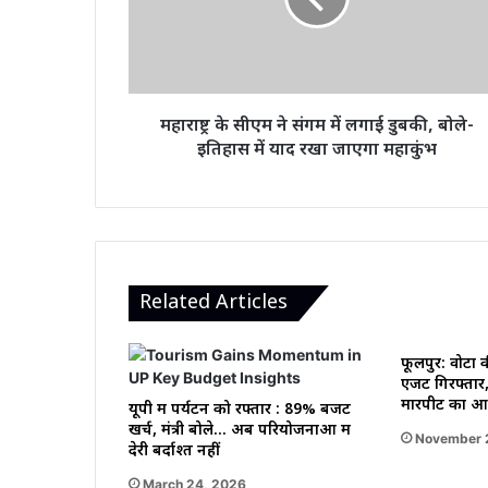
में
लगाई
डुबकी,
बोले-
इतिहास
महाराष्ट्र के सीएम ने संगम में लगाई डुबकी, बोले-
में
इतिहास में याद रखा जाएगा महाकुंभ
याद
रखा
जाएगा
महाकुंभ
Related Articles
फूलपुर: वोटों
एजेंट गिरफ्तार,
मारपीट का आ
यूपी में पर्यटन को रफ्तार : 89% बजट
खर्च, मंत्री बोले… अब परियोजनाओं में
November 
देरी बर्दाश्त नहीं
March 24, 2026