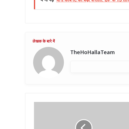
TheHoHallaTeam
महाराष्ट्र
के
सीएम
ने
संगम