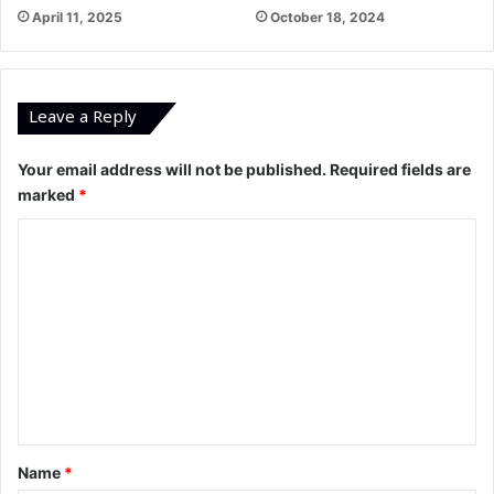
April 11, 2025
October 18, 2024
Leave a Reply
Your email address will not be published.
Required fields are
marked
*
C
o
m
m
e
n
t
*
Name
*