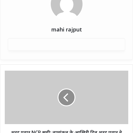
mahi rajput
शरद
पवार
NCP
सूची:
नामांकन
के
आखिरी
दिन
शरद
पवार