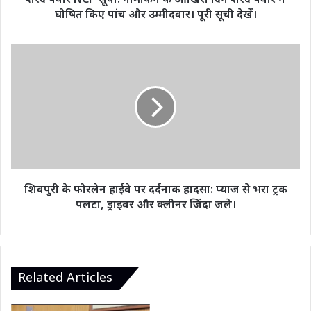
शरद पवार NCP सूची: नामांकन के आखिरी दिन शरद पवार ने
ने
घोषित किए पांच और उम्मीदवार। पूरी सूची देखें।
घोषित
किए
पांच
शिवपुरी
और
के
उम्मीदवार।
फोरलेन
पूरी
हाईवे
सूची
पर
देखें।
दर्दनाक
हादसा:
प्याज
से
भरा
शिवपुरी के फोरलेन हाईवे पर दर्दनाक हादसा: प्याज से भरा ट्रक
ट्रक
पलटा, ड्राइवर और क्लीनर जिंदा जले।
पलटा,
ड्राइवर
और
क्लीनर
जिंदा
Related Articles
जले।