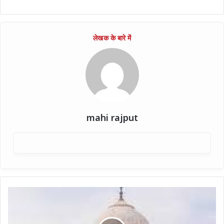
mahi rajput
ताजमहल
में
फोटो
को