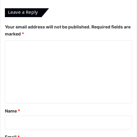
Leave a Reply
Your email address will not be published.
Required fields are
marked
*
C
o
m
m
e
n
t
*
Name
*
Email
*