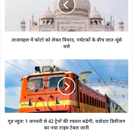
लेकर
विवाद,
पर्यटकों
के
बीच
लात-
ताजमहल में फोटो को लेकर विवाद, पर्यटकों के बीच लात-घूंसे
घूंसे
चले
चले
गुड
न्यूज:
1
जनवरी
से
42
ट्रेनों
की
रफ्तार
बढ़ेगी,
गुड न्यूज: 1 जनवरी से 42 ट्रेनों की रफ्तार बढ़ेगी, वडोदरा डिवीजन
वडोदरा
का नया टाइम टेबल जारी
डिवीजन