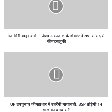
जिला
अस्पताल
के
डॉक्टर
ने
सपा
सांसद
नेतागिरी बाहर करो... जिला अस्पताल के डॉक्टर ने सपा सांसद से
से
की बदसलूकी
की
बदसलूकी
UP
उपचुनाव
की
मझधार
में
उतरेंगी
मायावती,
BSP
तोड़ेगी
14
UP उपचुनाव की मझधार में उतरेंगी मायावती, BSP तोड़ेगी 14
साल
साल का वनवास?