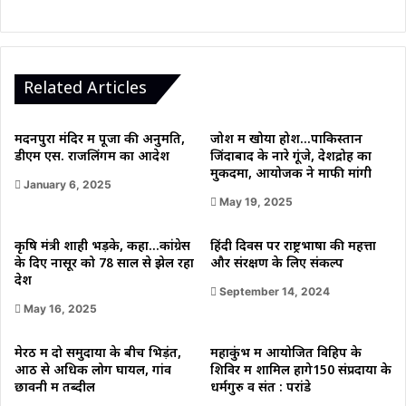
का
वनवास?
Related Articles
मदनपुरा मंदिर में पूजा की अनुमति,
जोश में खोया होश…पाकिस्तान
डीएम एस. राजलिंगम का आदेश
जिंदाबाद के नारे गूंजे, देशद्रोह का
मुकदमा, आयोजक ने माफी मांगी
January 6, 2025
May 19, 2025
कृषि मंत्री शाही भड़के, कहा…कांग्रेस
हिंदी दिवस पर राष्ट्रभाषा की महत्ता
के दिए नासूर को 78 साल से झेल रहा
और संरक्षण के लिए संकल्प
देश
September 14, 2024
May 16, 2025
मेरठ में दो समुदायों के बीच भिड़ंत,
महाकुंभ में आयोजित विहिप के
आठ से अधिक लोग घायल, गांव
शिविर में शामिल होंगे150 संप्रदायों के
छावनी में तब्दील
धर्मगुरु व संत : परांडे