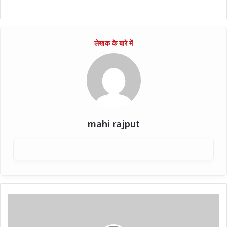
mahi rajput
नेतागिरी
बाहर
करो...