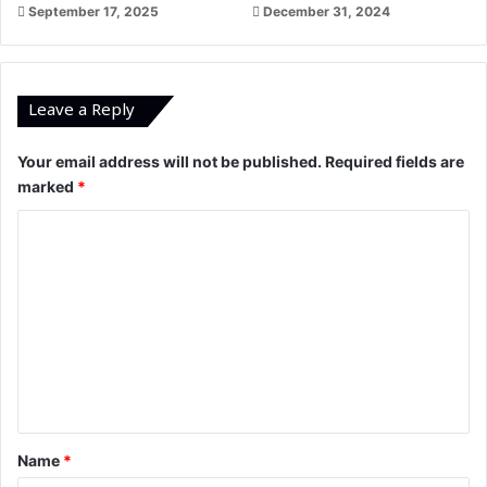
September 17, 2025
December 31, 2024
Leave a Reply
Your email address will not be published.
Required fields are
marked
*
C
o
m
m
e
n
t
*
Name
*