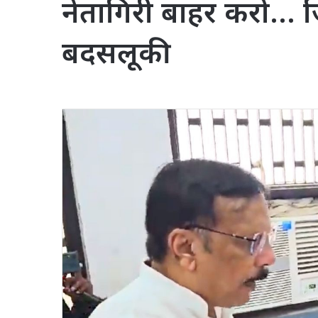
नेतागिरी बाहर करो… ज
बदसलूकी