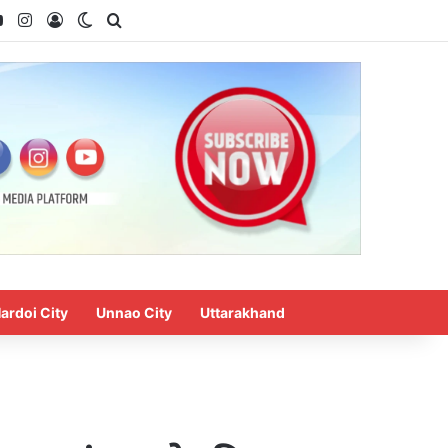
ok
YouTube
Instagram
Log In
Switch skin
Search for
ardoi City
Unnao City
Uttarakhand