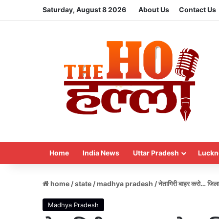
Saturday, August 8 2026
About Us
Contact Us
Home
India News
Uttar Pradesh
Luckn
home
/
state
/
madhya pradesh
/
नेतागिरी बाहर करो… जिला
Madhya Pradesh