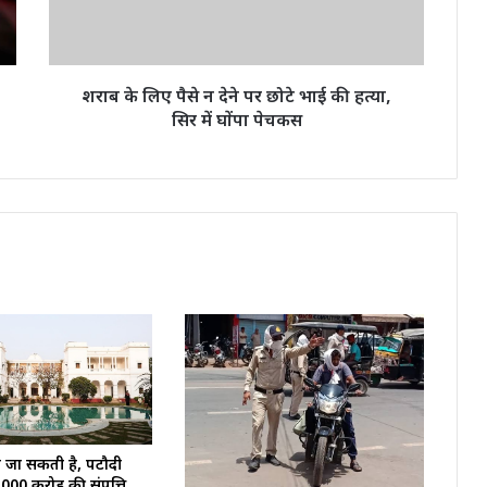
पर
छोटे
भाई
की
शराब के लिए पैसे न देने पर छोटे भाई की हत्या,
हत्या,
सिर में घोंपा पेचकस
सिर
में
घोंपा
पेचकस
 जा सकती है, पटौदी
000 करोड़ की संपत्ति,