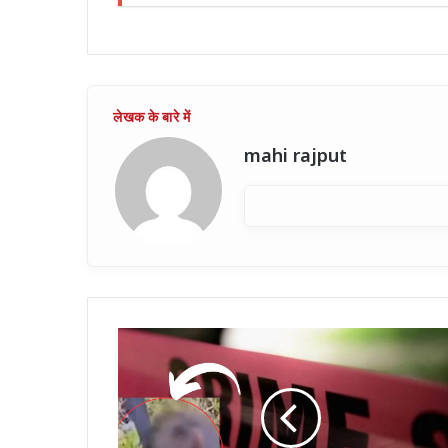
mahi rajput
छतरपुर
में
नाबालिग
से
मारपीट,
जूता