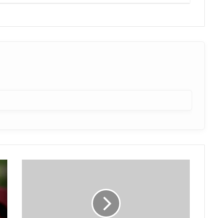
शराब
के
लिए
पैसे
न
देने