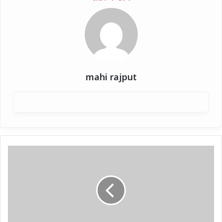
mahi rajput
झारखंड
चुनाव:
पहले
चरण
में
174
प्रत्याशी