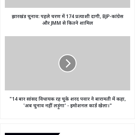
दागी,
BJP-
कांग्रेस
झारखंड चुनाव: पहले चरण में 174 प्रत्याशी दागी, BJP-कांग्रेस
और
और JMM से कितने शामिल
JMM
से
कितने
"14
शामिल
बार
सांसद
विधायक
रह
चुके
शरद
पवार
ने
बारामती
"14 बार सांसद विधायक रह चुके शरद पवार ने बारामती में कहा,
में
'अब चुनाव नहीं लड़ूंगा' - इमोशनल कार्ड खेला।"
कहा,
'अब
चुनाव
नहीं
लड़ूंगा'