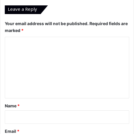
Leave a Reply
Your email address will not be published.
Required fields are
marked
*
C
o
m
m
e
n
t
*
Name
*
Email
*