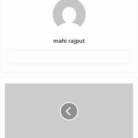
mahi rajput
अमेठी
:24
घंटे
के
अंदर
दूसरी
बार
कटी