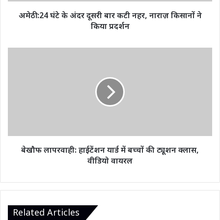
नहर,
नाराज़
अमेठी :24 घंटे के अंदर दूसरी बार कटी नहर, नाराज़ किसानों ने
किसानों
किया प्रदर्शन
ने
किया
प्रदर्शन
बेखौफ
लापरवाही:
हाईटेंशन
यार्ड
में
बच्चों
की
ट्यूशन
क्लास,
वीडियो
बेखौफ लापरवाही: हाईटेंशन यार्ड में बच्चों की ट्यूशन क्लास,
वायरल
वीडियो वायरल
Related Articles