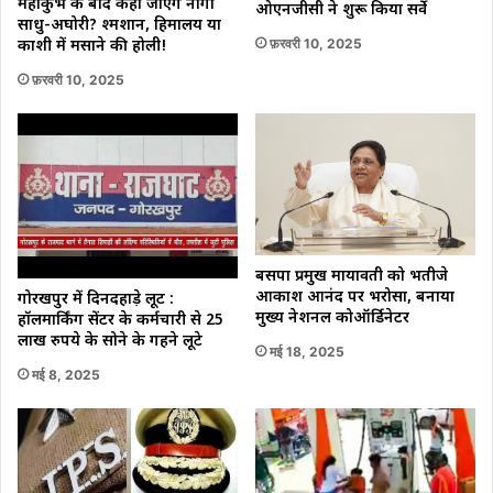
महाकुंभ के बाद कहां जाएंगे नागा
ओएनजीसी ने शुरू किया सर्वे
साधु-अघोरी? श्मशान, हिमालय या
फ़रवरी 10, 2025
काशी में मसाने की होली!
फ़रवरी 10, 2025
बसपा प्रमुख मायावती को भतीजे
आकाश आनंद पर भरोसा, बनाया
गोरखपुर में दिनदहाड़े लूट :
मुख्य नेशनल कोऑर्डिनेटर
हॉलमार्किंग सेंटर के कर्मचारी से 25
लाख रुपये के सोने के गहने लूटे
मई 18, 2025
मई 8, 2025