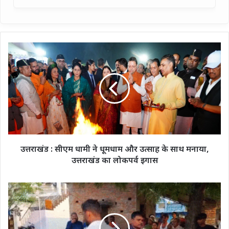
उत्तराखंड
:
सीएम
धामी
ने
धूमधाम
और
उत्साह
के
साथ
उत्तराखंड : सीएम धामी ने धूमधाम और उत्साह के साथ मनाया,
मनाया,
उत्तराखंड का लोकपर्व इगास
उत्तराखंड
का
लोकपर्व
द्वार
इगास
पूजा
में
लड़खड़ाए