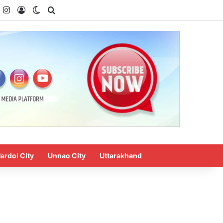
k
ouTube
Instagram
Log In
Switch skin
Search for
ardoi City
Unnao City
Uttarakhand