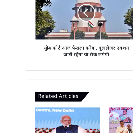
आज
फैसला
करेगा,
बुलडोजर
एक्शन
जारी
रहेगा
या
सुप्रीम कोर्ट आज फैसला करेगा, बुलडोजर एक्शन
रोक
जारी रहेगा या रोक लगेगी
लगेगी
Related Articles