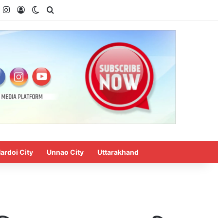
k
ouTube
Instagram
Log In
Switch skin
Search for
ardoi City
Unnao City
Uttarakhand