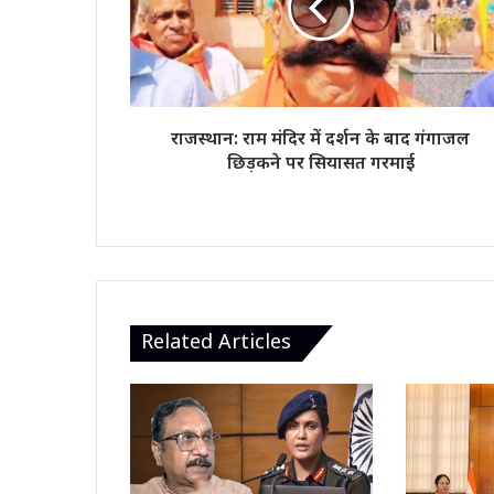
दर्शन
के
बाद
गंगाजल
छिड़कने
पर
राजस्थान: राम मंदिर में दर्शन के बाद गंगाजल
सियासत
छिड़कने पर सियासत गरमाई
गरमाई
Related Articles