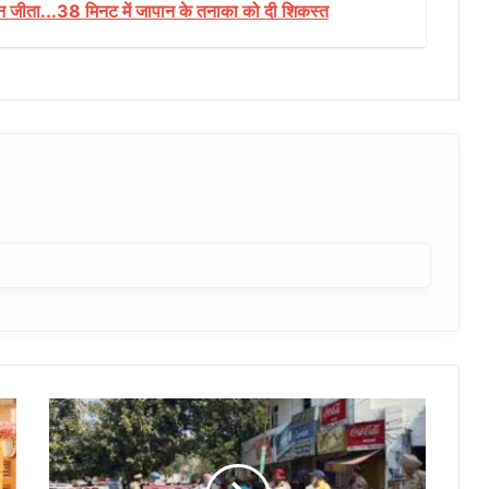
ओपन जीता...38 मिनट में जापान के तनाका को दी शिकस्त
बीजेपी
नेता
मनोरंजन
कालिया