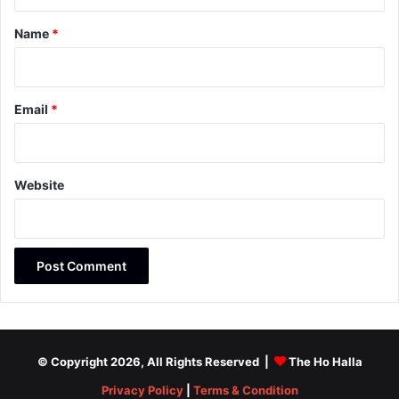
t
*
Name
*
Email
*
Website
© Copyright 2026, All Rights Reserved |
The Ho Halla
Privacy Policy
|
Terms & Condition