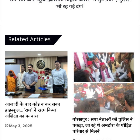
रोते-रोते थाने पहुंची फ़्रांसिसी महिला बोली “मैं लुट गयी”, पुलिस
पुलिस
भी रह गई दंग!
भी
रह
गई
दंग!
Related Articles
आजादी के बाद कोई न कर सका
हाईस्कूल…’राम’ ने खत्म किया
अशिक्षा का वनवास
गोरखपुर : सपा नेताओं को पुलिस ने
पकड़ा, जा रहे थे अमटौरा के पीड़ित
May 3, 2025
परिवार से मिलने