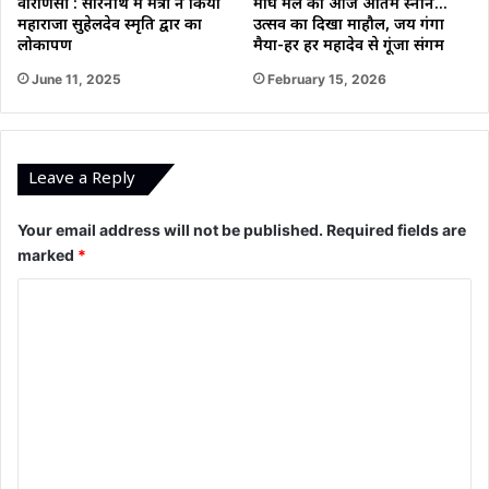
माघ मेले का आज अंतिम स्नान…
वाराणसी : सारनाथ में मंत्री ने किया
उत्सव का दिखा माहौल, जय गंगा
महाराजा सुहेलदेव स्मृति द्वार का
मैया-हर हर महादेव से गूंजा संगम
लोकार्पण
February 15, 2026
June 11, 2025
Leave a Reply
Your email address will not be published.
Required fields are
marked
*
C
o
m
m
e
n