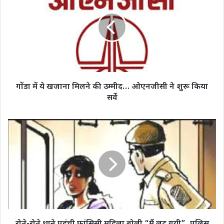
ये
खजाना
मिलने
की
उम्मीद…
ओएनजीसी
ने
शुरू
गोंडा में ये खजाना मिलने की उम्मीद… ओएनजीसी ने शुरू किया
किया
सर्वे
सर्वे
रोते-
रोते
थाने
पहुंची
फ़्रांसिसी
महिला
बोली
“मैं
लुट
गयी”,