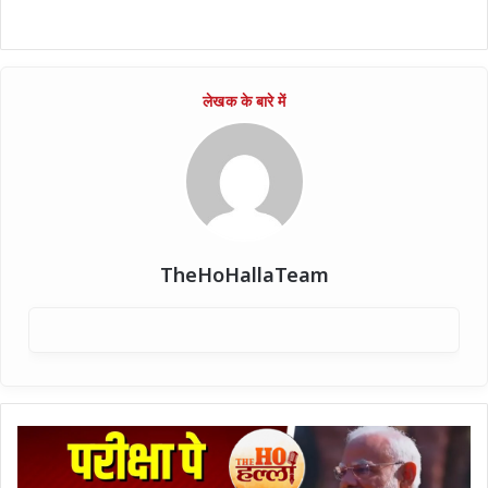
TheHoHallaTeam
परीक्षा
से
पहले