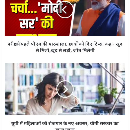
पीएम
की
पाठशाला,
छात्रों
को
दिए
टिप्स,
परीक्षा से पहले पीएम की पाठशाला, छात्रों को दिए टिप्स, कहा- खुद
कहा-
से मिलो,खुद से लड़ो, जीत मिलेगी
खुद
से
मिलो,खुद
यूपी
से
में
लड़ो,
महिलाओं
जीत
को
मिलेगी
रोजगार
के
नए
अवसर,
योगी
सरकार
यूपी में महिलाओं को रोजगार के नए अवसर, योगी सरकार का
का