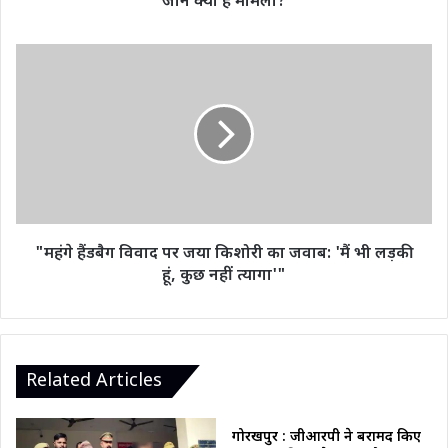
जानें क्या है मामला?
छापा,
जानें
क्या
"महंगे
है
हैंडबैग
मामला?
विवाद
पर
जया
किशोरी
का
जवाब:
'मैं
भी
"महंगे हैंडबैग विवाद पर जया किशोरी का जवाब: 'मैं भी लड़की
लड़की
हूं, कुछ नहीं त्यागा'"
हूं,
कुछ
नहीं
त्यागा'"
Related Articles
गोरखपुर : जीआरपी ने बरामद किए