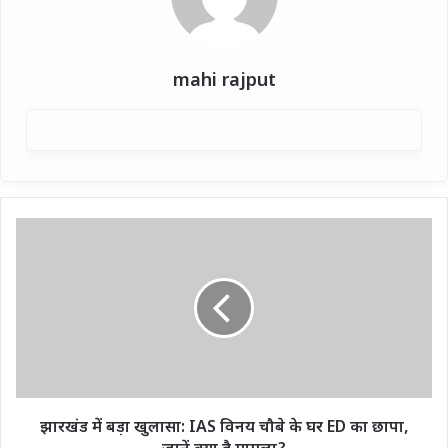
mahi rajput
झारखंड
में
बड़ा
खुलासा:
IAS
विनय
चौबे
के
घर
ED
झारखंड में बड़ा खुलासा: IAS विनय चौबे के घर ED का छापा,
का