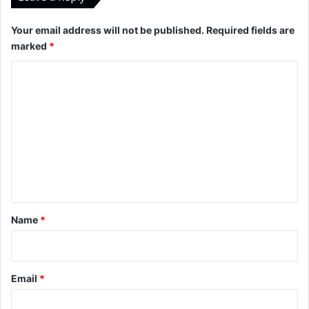
Your email address will not be published.
Required fields are
marked
*
C
o
m
m
e
n
t
*
Name
*
Email
*