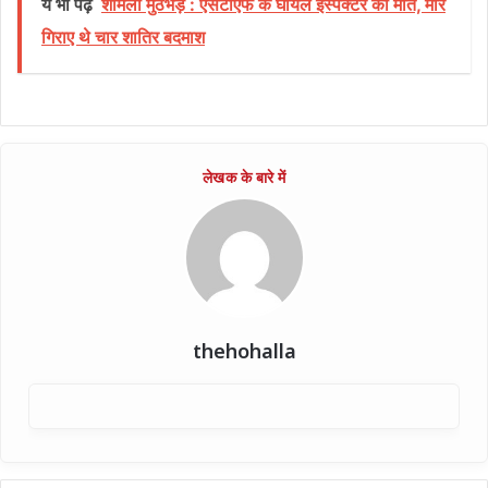
ये भी पढ़ें
शामली मुठभेड़ : एसटीएफ के घायल इंस्पेक्टर की मौत, मार
गिराए थे चार शातिर बदमाश
thehohalla