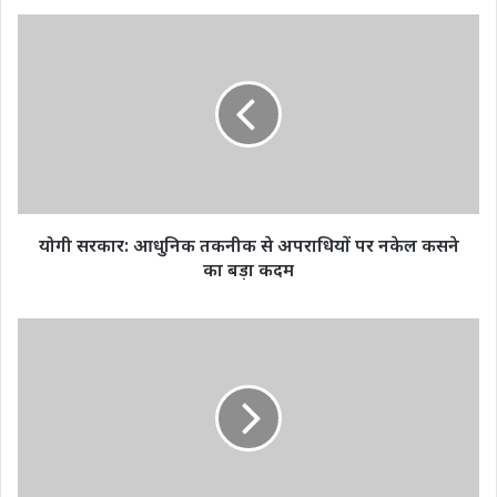
योगी
सरकार:
आधुनिक
तकनीक
से
अपराधियों
पर
नकेल
कसने
का
योगी सरकार: आधुनिक तकनीक से अपराधियों पर नकेल कसने
बड़ा
का बड़ा कदम
कदम
राहुल
गांधी
के
खिलाफ
मानहानि
केस
में
टली