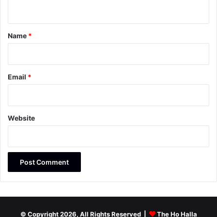
n
t
*
Name
*
Email
*
Website
© Copyright 2026, All Rights Reserved |
The Ho Halla