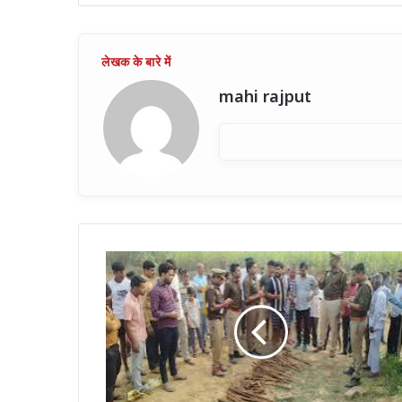
mahi rajput
किसान
को
खेत
की
खुदाई
में
मिला
200