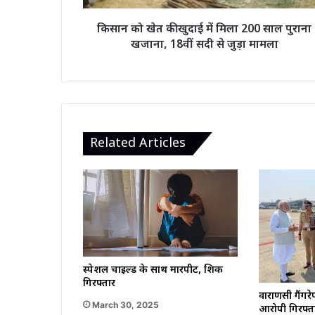
साल
पुराना
किसान को खेत की खुदाई में मिला 200 साल पुराना
खजाना,
खजाना, 18वीं सदी से जुड़ा मामला
18वीं
सदी
से
जुड़ा
मामला
Related Articles
स्पेशल चाइल्ड के साथ मारपीट, शिक्षक
गिरफ्तार
वाराणसी गैंगरेप
March 30, 2025
आरोपी गिरफ्ता