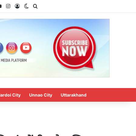
ook
YouTube
Instagram
Log In
Switch skin
Search for
ardoi City
Unnao City
Uttarakhand