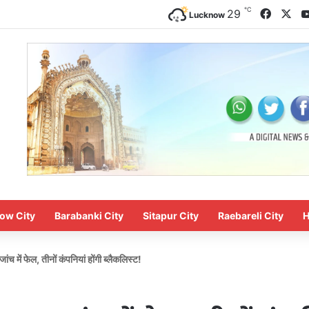
℃
Faceb
X
29
Lucknow
ow City
Barabanki City
Sitapur City
Raebareli City
H
ांच में फेल, तीनों कंपनियां होंगी ब्लैकलिस्ट!