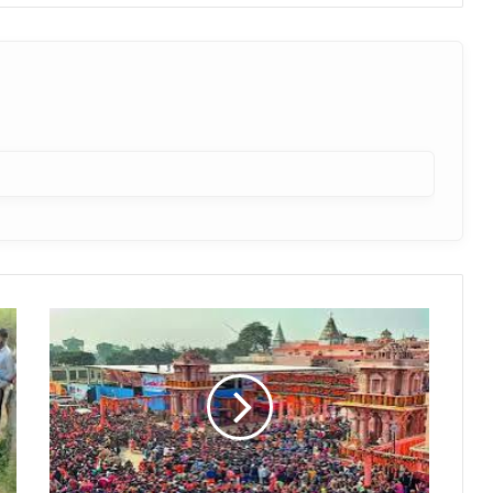
राम
मंदिर
में
दर्शन
के
लिए
बंपर
भीड़,