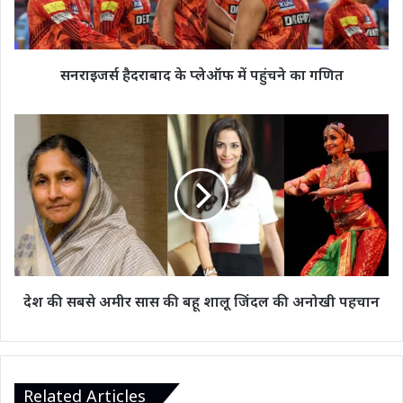
का
गणित
सनराइजर्स हैदराबाद के प्लेऑफ में पहुंचने का गणित
देश
की
सबसे
अमीर
सास
की
बहू
शालू
जिंदल
की
देश की सबसे अमीर सास की बहू शालू जिंदल की अनोखी पहचान
अनोखी
पहचान
Related Articles