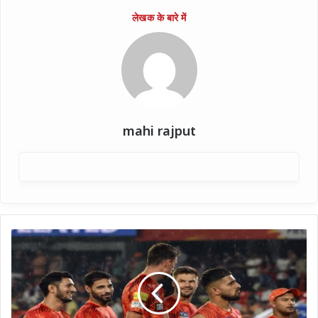
mahi rajput
सनराइजर्स
हैदराबाद
के
प्लेऑफ
में
पहुंचने