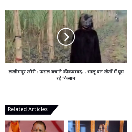
कैश
नहीं,
चेक
लखीमपुर
लेते
खीरी
हैं।
:
फसल
बचाने
की
कवायद…
भालू
बन
खेतों
लखीमपुर खीरी : फसल बचाने की कवायद… भालू बन खेतों में घूम
में
रहे किसान
घूम
रहे
किसान
Related Articles