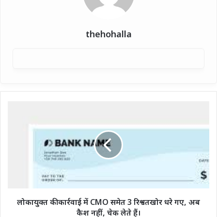
thehohalla
लोकायुक्त
की
कार्रवाई
में
CMO
समेत
3
रिश्वतखोर
धरे
गए,
लोकायुक्त की कार्रवाई में CMO समेत 3 रिश्वतखोर धरे गए, अब
अब
कैश नहीं, चेक लेते हैं।