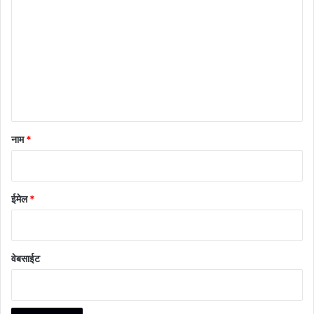
प्प
णी
*
नाम
*
ईमेल
*
वेबसाईट