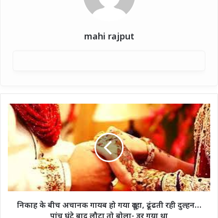
mahi rajput
निकाह
के
बीच
अचानक
गायब
हो
गया
दूल्हा,
ढूंढती
रही
निकाह के बीच अचानक गायब हो गया दूल्हा, ढूंढती रही दुल्हन…
दुल्हन…
पांच घंटे बाद लौटा तो बोला- डर गया था