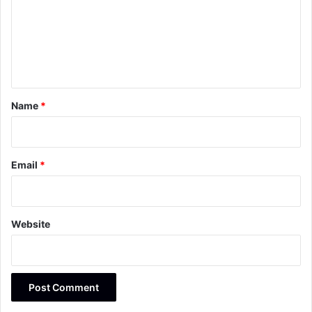
m
e
n
t
*
Name
*
Email
*
Website