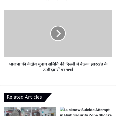
पांच
घंटे
बाद
भाजपा
लौटा
की
तो
केंद्रीय
बोला-
चुनाव
डर
समिति
गया
की
था
दिल्ली
में
बैठक:
झारखंड
भाजपा की केंद्रीय चुनाव समिति की दिल्ली में बैठक: झारखंड के
के
उम्मीदवारों पर चर्चा
उम्मीदवारों
पर
चर्चा
Related Articles